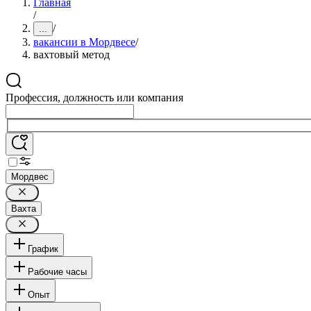
Главная
/
/
...
вакансии в Мордвесе
/
вахтовый метод
Профессия, должность или компания
Мордвес
Вахта
График
Рабочие часы
Опыт