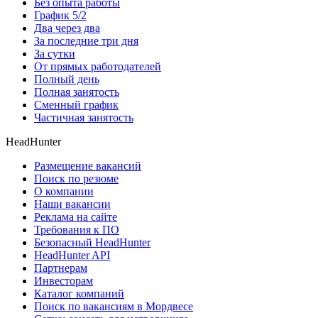
Без опыта работы
График 5/2
Два через два
За последние три дня
За сутки
От прямых работодателей
Полный день
Полная занятость
Сменный график
Частичная занятость
HeadHunter
Размещение вакансий
Поиск по резюме
О компании
Наши вакансии
Реклама на сайте
Требования к ПО
Безопасный HeadHunter
HeadHunter API
Партнерам
Инвесторам
Каталог компаний
Поиск по вакансиям в Мордвесе